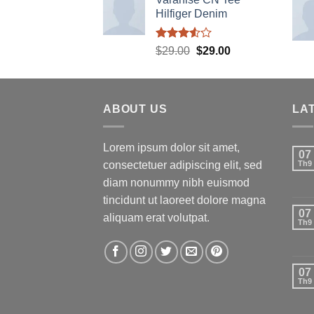
Hilfiger Denim
Được
Giá
Giá
$
29.00
$
29.00
xếp
gốc
hiện
hạng
là:
tại
3.50
5
sao
$29.00.
là:
ABOUT US
$29.00.
LA
Lorem ipsum dolor sit amet,
07
consectetuer adipiscing elit, sed
Th9
diam nonummy nibh euismod
tincidunt ut laoreet dolore magna
07
aliquam erat volutpat.
Th9
07
Th9