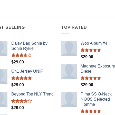
ST SELLING
TOP RATED
Daisy Bag Sonia by
Woo Album #4
Sonia Rykiel
Được xếp
$
29.00
hạng
5.00
Được
$
29.00
5 sao
xếp
Magnete Exposure
hạng
On1 Jersey UNIF
Diesel
3.50
5
sao
Được xếp
Được xếp
$
29.00
$
29.00
hạng
5.00
hạng
5.00
5 sao
5 sao
Beyond Top NLY Trend
Pima SS O-Neck
NOOS Selected
Homme
Được
$
29.00
xếp