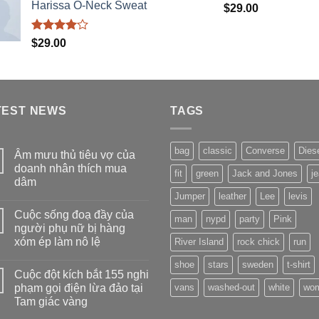
hạng
Harissa O-Neck Sweat
Được xếp
$
29.00
3.50
5
hạng
5.00
sao
5 sao
Được
$
29.00
xếp hạng
4.00
5
sao
TEST NEWS
TAGS
bag
classic
Converse
Dies
Âm mưu thủ tiêu vợ của
doanh nhân thích mua
fit
green
Jack and Jones
j
dâm
Jumper
leather
Lee
levis
Không
có
Cuộc sống đoạ đầy của
bình
man
nypd
party
Pink
luận
người phụ nữ bị hàng
ở
xóm ép làm nô lệ
River Island
rock chick
run
Âm
mưu
Không
thủ
shoe
stars
sweden
t-shirt
có
tiêu
Cuộc đột kích bắt 155 nghi
bình
vợ
luận
phạm gọi điện lừa đảo tại
vans
washed-out
white
wo
của
ở
doanh
Tam giác vàng
Cuộc
nhân
sống
thích
Không