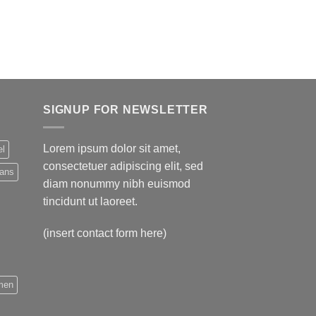
SIGNUP FOR NEWSLETTER
Lorem ipsum dolor sit amet,
el
consectetuer adipiscing elit, sed
eans
diam nonummy nibh euismod
tincidunt ut laoreet.
(insert contact form here)
men