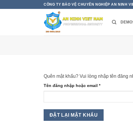
Bỏ
CÔNG TY BẢO VỆ CHUYÊN NGHIỆP AN NINH V
qua
nội
DEMO
dung
Quên mật khẩu? Vui lòng nhập tên đăng nh
Bắt
Tên đăng nhập hoặc email
*
buộc
ĐẶT LẠI MẬT KHẨU