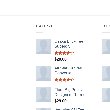
LATEST
BE
Osaka Entry Tee
Superdry
Được
$
29.00
xếp hạng
4.00
5
All Star Canvas Hi
sao
Converse
Được xếp
hạng
4.33
Fluro Big Pullover
5 sao
Designers Remix
$
29.00
Varanise CN Tee