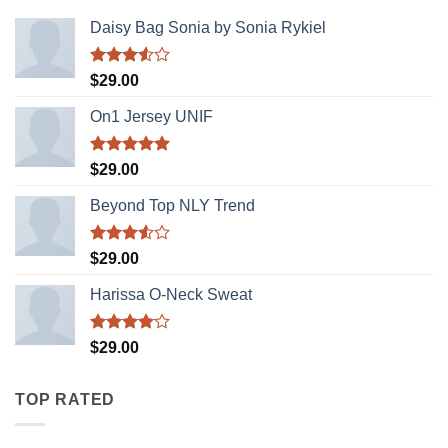
Daisy Bag Sonia by Sonia Rykiel
Được
$
29.00
xếp
hạng
On1 Jersey UNIF
3.50
5
sao
Được xếp
$
29.00
hạng
5.00
5 sao
Beyond Top NLY Trend
Được
$
29.00
xếp
hạng
Harissa O-Neck Sweat
3.50
5
sao
Được
$
29.00
xếp hạng
4.00
5
sao
TOP RATED