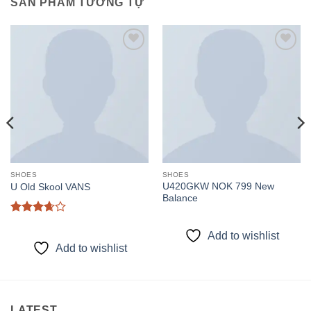
SẢN PHẨM TƯƠNG TỰ
Add to
Add to
wishlist
wishlist
SHOES
SHOES
U420GKW NOK 799 New
U Old Skool VANS
Balance
Được
xếp
Add to wishlist
hạng
Add to wishlist
3.67
5
sao
LATEST