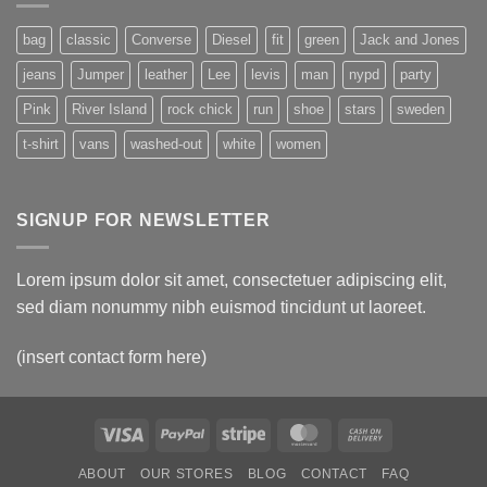
xóm
nghi
Cuộc
ép
phạm
điều
làm
gọi
tra
bag
classic
Converse
Diesel
fit
green
Jack and Jones
nô
điện
‘ác
lệ
lừa
quỷ’
jeans
Jumper
leather
Lee
levis
man
nypd
party
đảo
ấu
tại
dâm
Tam
với
Pink
River Island
rock chick
run
shoe
stars
sweden
giác
chi
vàng
phí
t-shirt
vans
washed-out
white
women
12
triệu
bảng
SIGNUP FOR NEWSLETTER
Lorem ipsum dolor sit amet, consectetuer adipiscing elit,
sed diam nonummy nibh euismod tincidunt ut laoreet.
(insert contact form here)
Visa
PayPal
Stripe
MasterCard
Cash
On
ABOUT
OUR STORES
BLOG
CONTACT
FAQ
Delivery