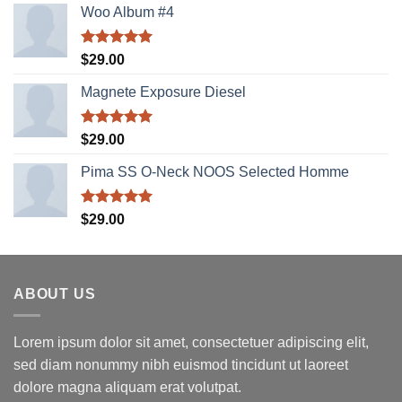
Woo Album #4
Được xếp
$
29.00
hạng
5.00
5 sao
Magnete Exposure Diesel
Được xếp
$
29.00
hạng
5.00
5 sao
Pima SS O-Neck NOOS Selected Homme
Được xếp
$
29.00
hạng
5.00
5 sao
ABOUT US
Lorem ipsum dolor sit amet, consectetuer adipiscing elit,
sed diam nonummy nibh euismod tincidunt ut laoreet
dolore magna aliquam erat volutpat.