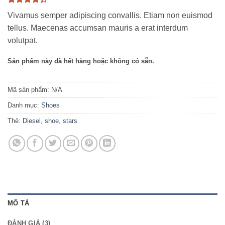
4.33
3
trên
Vivamus semper adipiscing convallis. Etiam non euismod
5 dựa
trên
đánh
tellus. Maecenas accumsan mauris a erat interdum
giá
volutpat.
Sản phẩm này đã hết hàng hoặc không có sẵn.
Mã sản phẩm:
N/A
Danh mục:
Shoes
Thẻ:
Diesel
,
shoe
,
stars
MÔ TẢ
ĐÁNH GIÁ (3)