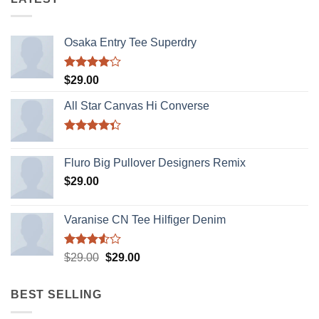
Osaka Entry Tee Superdry
Được
$
29.00
xếp hạng
4.00
5
All Star Canvas Hi Converse
sao
Được xếp
hạng
4.33
Fluro Big Pullover Designers Remix
5 sao
$
29.00
Varanise CN Tee Hilfiger Denim
Được
Giá
Giá
$
29.00
$
29.00
xếp
gốc
hiện
hạng
là:
tại
3.50
5
BEST SELLING
sao
$29.00.
là:
$29.00.