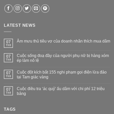
LATEST NEWS
Âm mưu thủ tiêu vợ của doanh nhân thích mua dâm
07
Th9
Không
có
bình
Cuộc sống đoạ đầy của người phụ nữ bị hàng xóm
07
luận
ở
Th9
ép làm nô lệ
Âm
Không
mưu
có
thủ
Cuộc đột kích bắt 155 nghi phạm gọi điện lừa đảo
07
bình
tiêu
luận
vợ
Th9
tại Tam giác vàng
ở
của
Cuộc
Không
doanh
sống
có
nhân
Cuộc điều tra ‘ác quỷ’ ấu dâm với chi phí 12 triệu
đoạ
07
bình
thích
đầy
luận
mua
Th9
bảng
của
ở
dâm
người
Cuộc
Không
phụ
đột
có
nữ
kích
bình
bị
bắt
TAGS
luận
hàng
155
ở