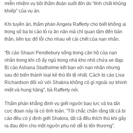
miễn nhiệm vụ bồi thẩm đoàn suốt đời do “tính chất khủng
khiếp” của vụ án.
Khi tuyên án, thẩm phán Angela Rafferty cho biết không ai
trong số ba bị cáo tỏ ra ăn năn mà chỉ quan tâm đến bản
thân, liên tục đổ lỗi cho nhau về cái chết của nạn nhân.
“Bị cáo Shaun Pendlebury sống trong căn hộ của nạn
nhân trong khi cô ấy ngủ trong nhà kho nhỏ chứa xe đạp.
Bị cáo Ashana Studholme kết bạn với nạn nhân nhưng
sau đó biến thành loại kẻ thù tồi tệ nhất. Cách bị cáo Lisa
Richardson đối xử với Shakira không có gì ngoài sự khinh
miệt và hung hăng”, bà Rafferty nói.
Thẩm phán khẳng định vụ giết người bạo lực và tra tấn
cực đoan này là có tính toán. “Tôi chắc chắn rằng tất cả bị
cáo đều có ý định giết Shakira, tất cả đều thích thú khi gây
ra đau đớn cho một người phụ nữ dễ bị tổn thương”.