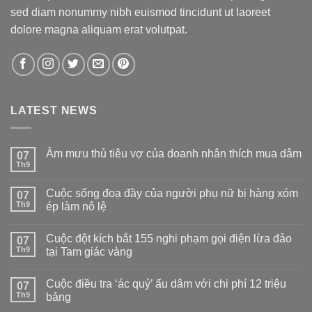
sed diam nonummy nibh euismod tincidunt ut laoreet
dolore magna aliquam erat volutpat.
LATEST NEWS
Âm mưu thủ tiêu vợ của doanh nhân thích mua dâm
07
Th9
Không
có
bình
Cuộc sống đoạ đầy của người phụ nữ bị hàng xóm
07
luận
ở
Th9
ép làm nô lệ
Âm
Không
mưu
có
thủ
Cuộc đột kích bắt 155 nghi phạm gọi điện lừa đảo
07
bình
tiêu
luận
vợ
Th9
tại Tam giác vàng
ở
của
Cuộc
Không
doanh
sống
có
nhân
Cuộc điều tra ‘ác quỷ’ ấu dâm với chi phí 12 triệu
đoạ
07
bình
thích
đầy
luận
mua
Th9
bảng
của
ở
dâm
người
Cuộc
Không