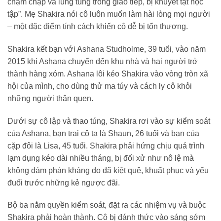
chậm chạp và lúng túng trong giao tiếp, bị khuyết tật học
tập”. Mẹ Shakira nói cô luôn muốn làm hài lòng mọi người
– một đặc điểm tính cách khiến cô dễ bị tổn thương.
Shakira kết bạn với Ashana Studholme, 39 tuổi, vào năm
2015 khi Ashana chuyển đến khu nhà và hai người trở
thành hàng xóm. Ashana lôi kéo Shakira vào vòng tròn xã
hội của mình, cho dùng thử ma túy và cách ly cô khỏi
những người thân quen.
Dưới sự cô lập và thao túng, Shakira rơi vào sự kiểm soát
của Ashana, bạn trai cô ta là Shaun, 26 tuổi và bạn của
cặp đôi là Lisa, 45 tuổi. Shakira phải hứng chịu quá trình
lạm dụng kéo dài nhiều tháng, bị đối xử như nô lệ mà
không dám phản kháng do đã kiệt quệ, khuất phục và yếu
đuối trước những kẻ ngược đãi.
Bộ ba nắm quyền kiểm soát, đặt ra các nhiệm vụ và buộc
Shakira phải hoàn thành. Cô bị đánh thức vào sáng sớm