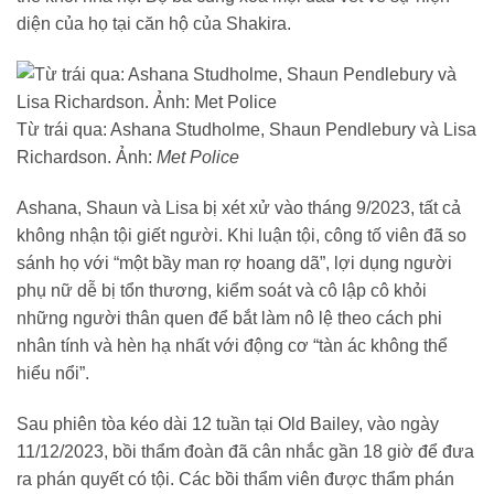
diện của họ tại căn hộ của Shakira.
Từ trái qua: Ashana Studholme, Shaun Pendlebury và Lisa
Richardson. Ảnh:
Met Police
Ashana, Shaun và Lisa bị xét xử vào tháng 9/2023, tất cả
không nhận tội giết người. Khi luận tội, công tố viên đã so
sánh họ với “một bầy man rợ hoang dã”, lợi dụng người
phụ nữ dễ bị tổn thương, kiểm soát và cô lập cô khỏi
những người thân quen để bắt làm nô lệ theo cách phi
nhân tính và hèn hạ nhất với động cơ “tàn ác không thể
hiểu nổi”.
Sau phiên tòa kéo dài 12 tuần tại Old Bailey, vào ngày
11/12/2023, bồi thẩm đoàn đã cân nhắc gần 18 giờ để đưa
ra phán quyết có tội. Các bồi thẩm viên được thẩm phán