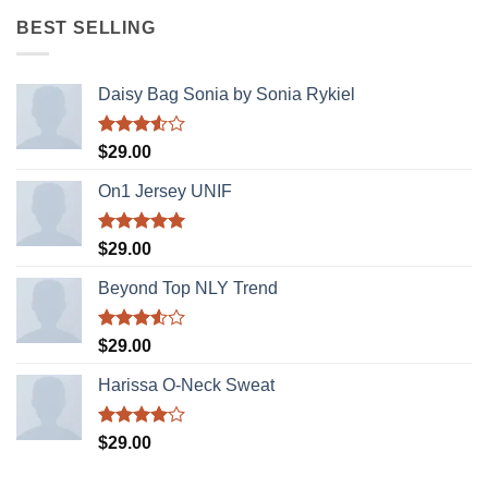
hạng
là:
tại
3.50
5
BEST SELLING
sao
$29.00.
là:
$29.00.
Daisy Bag Sonia by Sonia Rykiel
Được
$
29.00
xếp
hạng
On1 Jersey UNIF
3.50
5
sao
Được xếp
$
29.00
hạng
5.00
5 sao
Beyond Top NLY Trend
Được
$
29.00
xếp
hạng
Harissa O-Neck Sweat
3.50
5
sao
Được
$
29.00
xếp hạng
4.00
5