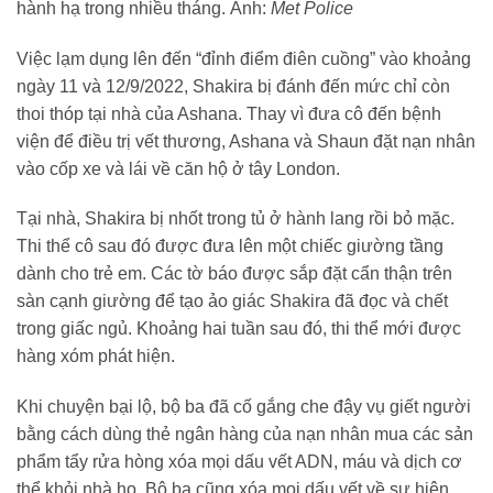
hành hạ trong nhiều tháng. Ảnh:
Met Police
Việc lạm dụng lên đến “đỉnh điểm điên cuồng” vào khoảng
ngày 11 và 12/9/2022, Shakira bị đánh đến mức chỉ còn
thoi thóp tại nhà của Ashana. Thay vì đưa cô đến bệnh
viện để điều trị vết thương, Ashana và Shaun đặt nạn nhân
vào cốp xe và lái về căn hộ ở tây London.
Tại nhà, Shakira bị nhốt trong tủ ở hành lang rồi bỏ mặc.
Thi thể cô sau đó được đưa lên một chiếc giường tầng
dành cho trẻ em. Các tờ báo được sắp đặt cẩn thận trên
sàn cạnh giường để tạo ảo giác Shakira đã đọc và chết
trong giấc ngủ. Khoảng hai tuần sau đó, thi thể mới được
hàng xóm phát hiện.
Khi chuyện bại lộ, bộ ba đã cố gắng che đậy vụ giết người
bằng cách dùng thẻ ngân hàng của nạn nhân mua các sản
phẩm tẩy rửa hòng xóa mọi dấu vết ADN, máu và dịch cơ
thể khỏi nhà họ. Bộ ba cũng xóa mọi dấu vết về sự hiện