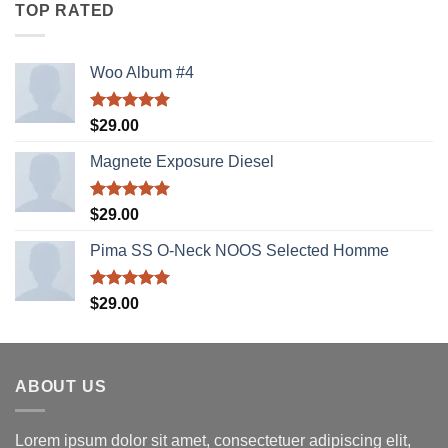
sao
TOP RATED
Woo Album #4
Được xếp
$
29.00
hạng
5.00
5 sao
Magnete Exposure Diesel
Được xếp
$
29.00
hạng
5.00
5 sao
Pima SS O-Neck NOOS Selected Homme
Được xếp
$
29.00
hạng
5.00
5 sao
ABOUT US
Lorem ipsum dolor sit amet, consectetuer adipiscing elit,