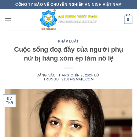
Bỏ
CÔNG TY BẢO VỆ CHUYÊN NGHIỆP AN NINH VIỆT NAM
qua
nội
0
dung
PHÁP LUẬT
Cuộc sống đoạ đầy của người phụ
nữ bị hàng xóm ép làm nô lệ
ĐĂNG VÀO
THÁNG CHÍN 7, 2024
BỞI
TRUNGDT9138@GMAIL.COM
07
Th9