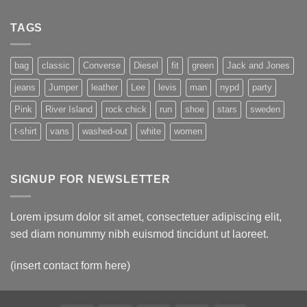
phụ
đột
có
nữ
kích
bình
bị
bắt
TAGS
luận
hàng
155
ở
xóm
nghi
Cuộc
ép
phạm
điều
làm
gọi
tra
bag
classic
Converse
Diesel
fit
green
Jack and Jones
nô
điện
‘ác
lệ
lừa
quỷ’
jeans
Jumper
leather
Lee
levis
man
nypd
party
đảo
ấu
tại
dâm
Tam
với
Pink
River Island
rock chick
run
shoe
stars
sweden
giác
chi
vàng
phí
t-shirt
vans
washed-out
white
women
12
triệu
bảng
SIGNUP FOR NEWSLETTER
Lorem ipsum dolor sit amet, consectetuer adipiscing elit,
sed diam nonummy nibh euismod tincidunt ut laoreet.
(insert contact form here)