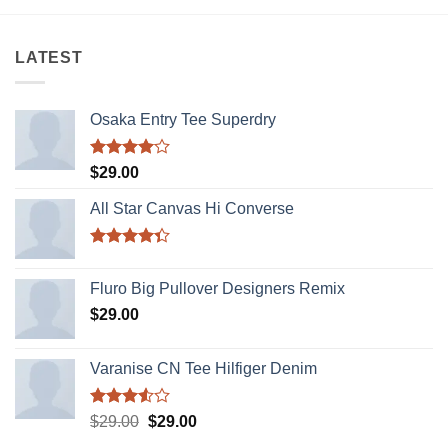
LATEST
Osaka Entry Tee Superdry
Được
$
29.00
xếp hạng
4.00
5
All Star Canvas Hi Converse
sao
Được xếp
hạng
4.33
Fluro Big Pullover Designers Remix
5 sao
$
29.00
Varanise CN Tee Hilfiger Denim
Được
Giá
Giá
$
29.00
$
29.00
xếp
gốc
hiện