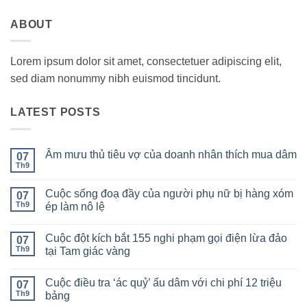
ABOUT
Lorem ipsum dolor sit amet, consectetuer adipiscing elit,
sed diam nonummy nibh euismod tincidunt.
LATEST POSTS
Âm mưu thủ tiêu vợ của doanh nhân thích mua dâm
07
Th9
Không
có
bình
Cuộc sống đoạ đầy của người phụ nữ bị hàng xóm
07
luận
ở
Th9
ép làm nô lệ
Âm
Không
mưu
có
thủ
Cuộc đột kích bắt 155 nghi phạm gọi điện lừa đảo
07
bình
tiêu
luận
vợ
Th9
tại Tam giác vàng
ở
của
Cuộc
Không
doanh
sống
có
nhân
Cuộc điều tra ‘ác quỷ’ ấu dâm với chi phí 12 triệu
đoạ
07
bình
thích
đầy
luận
mua
Th9
bảng
của
ở
dâm