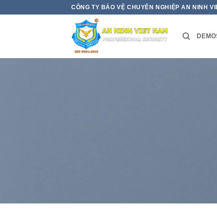
Bỏ
CÔNG TY BẢO VỆ CHUYÊN NGHIỆP AN NINH V
qua
nội
DEMO
dung