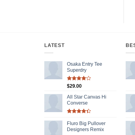
LATEST
BE
Osaka Entry Tee
Superdry
Được
$
29.00
xếp hạng
4.00
5
All Star Canvas Hi
sao
Converse
Được xếp
hạng
4.33
Fluro Big Pullover
5 sao
Designers Remix