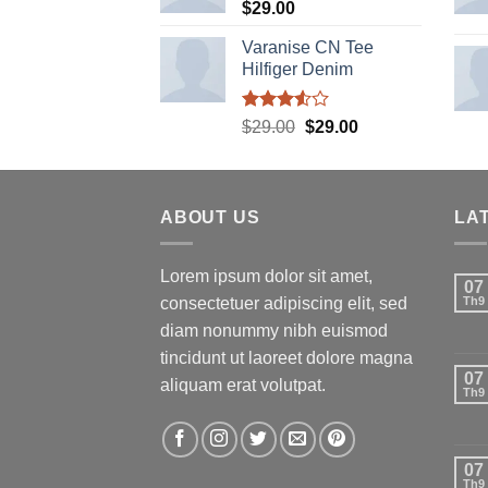
$
29.00
Varanise CN Tee
Hilfiger Denim
Được
Giá
Giá
$
29.00
$
29.00
xếp
gốc
hiện
hạng
là:
tại
3.50
5
sao
$29.00.
là:
ABOUT US
$29.00.
LA
Lorem ipsum dolor sit amet,
07
consectetuer adipiscing elit, sed
Th9
diam nonummy nibh euismod
tincidunt ut laoreet dolore magna
07
aliquam erat volutpat.
Th9
07
Th9