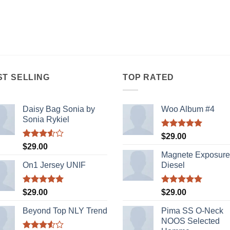
ST SELLING
TOP RATED
Daisy Bag Sonia by
Woo Album #4
Sonia Rykiel
Được xếp
$
29.00
hạng
5.00
Được
$
29.00
5 sao
xếp
Magnete Exposure
hạng
On1 Jersey UNIF
Diesel
3.50
5
sao
Được xếp
Được xếp
$
29.00
$
29.00
hạng
5.00
hạng
5.00
5 sao
5 sao
Beyond Top NLY Trend
Pima SS O-Neck
NOOS Selected