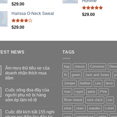
Homme
Được
$
29.00
xếp
hạng
Harissa O-Neck Sweat
Được xếp
$
29.00
3.50
5
hạng
5.00
sao
5 sao
Được
$
29.00
xếp hạng
4.00
5
sao
TEST NEWS
TAGS
bag
classic
Converse
Dies
Âm mưu thủ tiêu vợ của
doanh nhân thích mua
fit
green
Jack and Jones
j
dâm
Jumper
leather
Lee
levis
Không
có
Cuộc sống đoạ đầy của
bình
man
nypd
party
Pink
luận
người phụ nữ bị hàng
ở
xóm ép làm nô lệ
River Island
rock chick
run
Âm
mưu
Không
thủ
shoe
stars
sweden
t-shirt
có
tiêu
Cuộc đột kích bắt 155 nghi
bình
vợ
luận
phạm gọi điện lừa đảo tại
vans
washed-out
white
wo