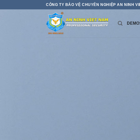
Bỏ
CÔNG TY BẢO VỆ CHUYÊN NGHIỆP AN NINH V
qua
nội
DEMO
dung