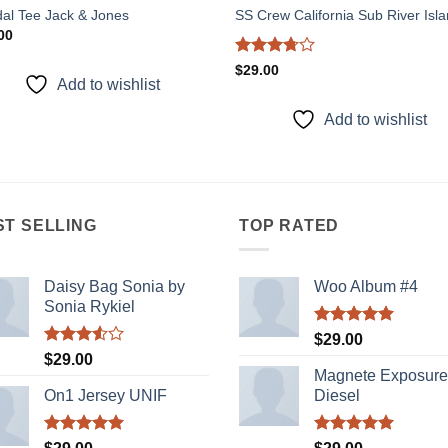
al Tee Jack & Jones
SS Crew California Sub River Isl
00
Được
$
29.00
xếp
Add to wishlist
hạng
3.67
5
Add to wishlist
sao
ST SELLING
TOP RATED
Daisy Bag Sonia by
Woo Album #4
Sonia Rykiel
Được xếp
$
29.00
hạng
5.00
Được
$
29.00
5 sao
xếp
Magnete Exposure
hạng
On1 Jersey UNIF
Diesel
3.50
5
sao
Được xếp
Được xếp