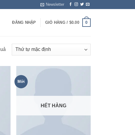
Newsletter
0
ĐĂNG NHẬP
GIỎ HÀNG /
$
0.00
quả
Mới
 to
Add to
list
wishlist
HẾT HÀNG