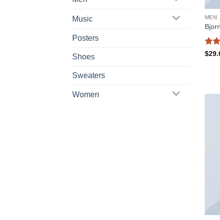
MEN
Music
Bjor
Posters
Đượ
$
29.
Shoes
xếp
hạng
Sweaters
3.5
sao
Women