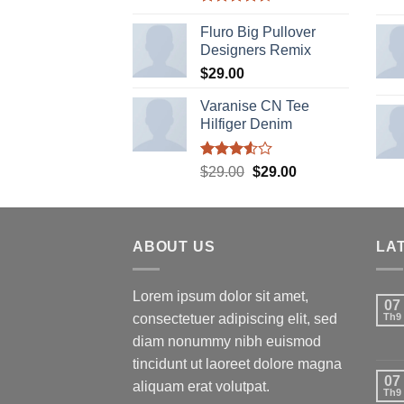
Được xếp
hạng
4.33
Fluro Big Pullover
5 sao
Designers Remix
$
29.00
Varanise CN Tee
Hilfiger Denim
Được
Giá
Giá
$
29.00
$
29.00
xếp
gốc
hiện
hạng
là:
tại
3.50
5
sao
$29.00.
là:
ABOUT US
$29.00.
LA
Lorem ipsum dolor sit amet,
07
consectetuer adipiscing elit, sed
Th9
diam nonummy nibh euismod
tincidunt ut laoreet dolore magna
07
aliquam erat volutpat.
Th9