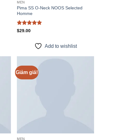
MEN
Pima SS O-Neck NOOS Selected
Homme
Được xếp
$
29.00
hạng
5
5
sao
Add to wishlist
Giảm giá!
 to
Add to
list
wishlist
MEN