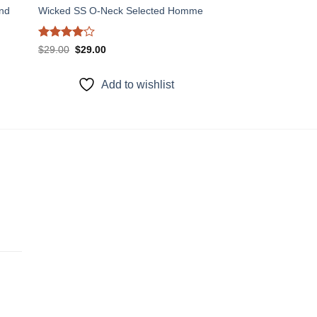
and
Wicked SS O-Neck Selected Homme
Được
Giá
Giá
$
29.00
$
29.00
gốc
hiện
xếp hạng
là:
tại
4
5 sao
$29.00.
là:
Add to wishlist
$29.00.