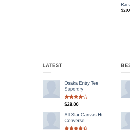
Rand
$
29.
LATEST
BE
Osaka Entry Tee
Superdry
Được
$
29.00
xếp hạng
4.00
5
All Star Canvas Hi
sao
Converse