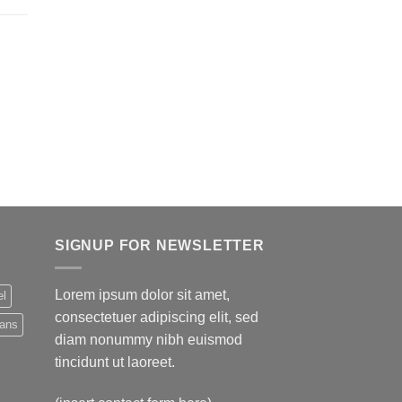
SIGNUP FOR NEWSLETTER
Lorem ipsum dolor sit amet,
el
consectetuer adipiscing elit, sed
eans
diam nonummy nibh euismod
tincidunt ut laoreet.