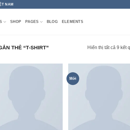
IỆT NAM
S
SHOP
PAGES
BLOG
ELEMENTS
ẮN THẺ “T-SHIRT”
Hiển thị tất cả 9 kết 
Mới
Add to
Add
wishlist
wish