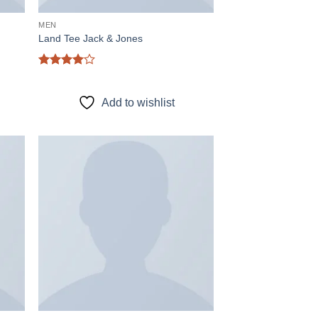
MEN
Land Tee Jack & Jones
Được
xếp hạng
4
5 sao
Add to wishlist
 to
Add to
list
wishlist