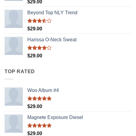
Được xếp
$
29.00
hạng
5.00
5 sao
Beyond Top NLY Trend
Được
$
29.00
xếp
hạng
Harissa O-Neck Sweat
3.50
5
sao
Được
$
29.00
xếp hạng
4.00
5
sao
TOP RATED
Woo Album #4
Được xếp
$
29.00
hạng
5.00
5 sao
Magnete Exposure Diesel
Được xếp
$
29.00