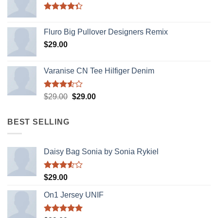
Được xếp
hạng
4.33
Fluro Big Pullover Designers Remix
5 sao
$
29.00
Varanise CN Tee Hilfiger Denim
Được
Giá
Giá
$
29.00
$
29.00
xếp
gốc
hiện
hạng
là:
tại
3.50
5
BEST SELLING
sao
$29.00.
là:
$29.00.
Daisy Bag Sonia by Sonia Rykiel
Được
$
29.00
xếp
hạng
On1 Jersey UNIF
3.50
5
sao