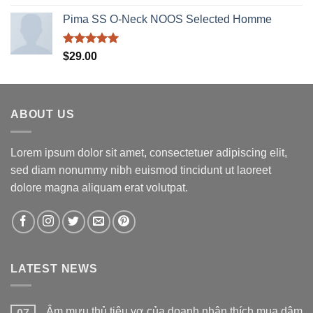
hạng
5.00
5 sao
Pima SS O-Neck NOOS Selected Homme
Được xếp
$
29.00
hạng
5.00
5 sao
ABOUT US
Lorem ipsum dolor sit amet, consectetuer adipiscing elit,
sed diam nonummy nibh euismod tincidunt ut laoreet
dolore magna aliquam erat volutpat.
LATEST NEWS
Âm mưu thủ tiêu vợ của doanh nhân thích mua dâm