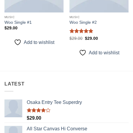
MUSIC
MUSIC
Woo Single #1
Woo Single #2
$
29.00
Được xếp
Giá
Giá
$
29.00
$
29.00
gốc
hiện
Add to wishlist
hạng
4.75
là:
tại
5 sao
$29.00.
là:
Add to wishlist
$29.00.
LATEST
Osaka Entry Tee Superdry
Được
$
29.00
xếp hạng
4.00
5
All Star Canvas Hi Converse
sao