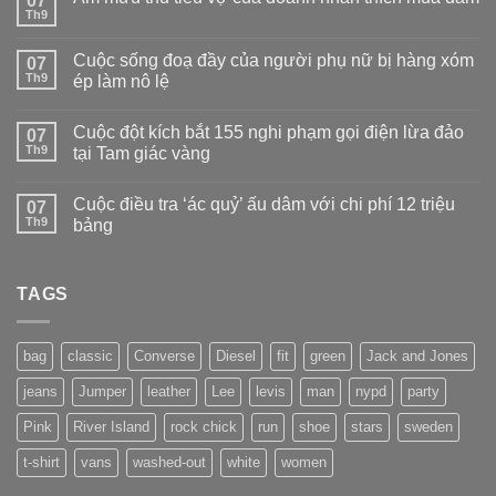
07
Th9
Không
có
bình
Cuộc sống đoạ đầy của người phụ nữ bị hàng xóm
07
luận
ở
Th9
ép làm nô lệ
Âm
Không
mưu
có
thủ
Cuộc đột kích bắt 155 nghi phạm gọi điện lừa đảo
07
bình
tiêu
luận
vợ
Th9
tại Tam giác vàng
ở
của
Cuộc
Không
doanh
sống
có
nhân
Cuộc điều tra ‘ác quỷ’ ấu dâm với chi phí 12 triệu
đoạ
07
bình
thích
đầy
luận
mua
Th9
bảng
của
ở
dâm
người
Cuộc
Không
phụ
đột
có
nữ
kích
bình
bị
bắt
TAGS
luận
hàng
155
ở
xóm
nghi
Cuộc
ép
phạm
điều
làm
gọi
tra
bag
classic
Converse
Diesel
fit
green
Jack and Jones
nô
điện
‘ác
lệ
lừa
quỷ’
jeans
Jumper
leather
Lee
levis
man
nypd
party
đảo
ấu
tại
dâm
Tam
với
Pink
River Island
rock chick
run
shoe
stars
sweden
giác
chi
vàng
phí
t-shirt
vans
washed-out
white
women
12
triệu
bảng