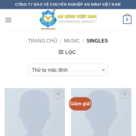
Bỏ
CÔNG TY BẢO VỆ CHUYÊN NGHIỆP AN NINH VIỆT NAM
qua
nội
0
dung
TRANG CHỦ
/
MUSIC
/
SINGLES
LỌC
Giảm giá!
Add to
Add to
wishlist
wishlist