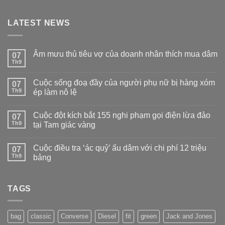
LATEST NEWS
Âm mưu thủ tiêu vợ của doanh nhân thích mua dâm
07
Th9
Không
có
bình
Cuộc sống đoạ đầy của người phụ nữ bị hàng xóm
07
luận
ở
Th9
ép làm nô lệ
Âm
Không
mưu
có
thủ
Cuộc đột kích bắt 155 nghi phạm gọi điện lừa đảo
07
bình
tiêu
luận
vợ
Th9
tại Tam giác vàng
ở
của
Cuộc
Không
doanh
sống
có
nhân
Cuộc điều tra ‘ác quỷ’ ấu dâm với chi phí 12 triệu
đoạ
07
bình
thích
đầy
luận
mua
Th9
bảng
của
ở
dâm
người
Cuộc
Không
phụ
đột
có
nữ
kích
bình
bị
bắt
TAGS
luận
hàng
155
ở
xóm
nghi
Cuộc
ép
phạm
điều
làm
gọi
tra
bag
classic
Converse
Diesel
fit
green
Jack and Jones
nô
điện
‘ác