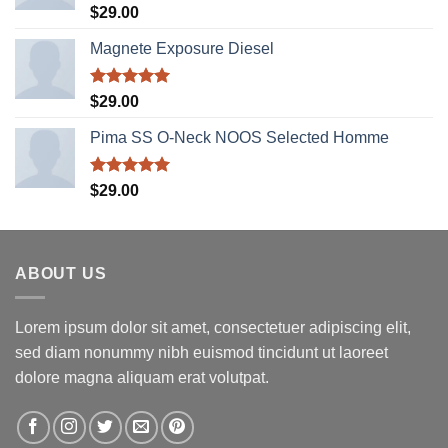
Được xếp
$
29.00
hạng
5.00
5 sao
Magnete Exposure Diesel
Được xếp
$
29.00
hạng
5.00
5 sao
Pima SS O-Neck NOOS Selected Homme
Được xếp
$
29.00
hạng
5.00
5 sao
ABOUT US
Lorem ipsum dolor sit amet, consectetuer adipiscing elit,
sed diam nonummy nibh euismod tincidunt ut laoreet
dolore magna aliquam erat volutpat.