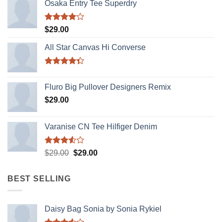
Osaka Entry Tee Superdry
Được
$
29.00
xếp hạng
4.00
5
All Star Canvas Hi Converse
sao
Được xếp
hạng
4.33
Fluro Big Pullover Designers Remix
5 sao
$
29.00
Varanise CN Tee Hilfiger Denim
Được
Giá
Giá
$
29.00
$
29.00
xếp
gốc
hiện
hạng
là:
tại
3.50
5
BEST SELLING
sao
$29.00.
là:
$29.00.
Daisy Bag Sonia by Sonia Rykiel