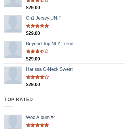
Được
$
29.00
xếp
hạng
On1 Jersey UNIF
3.50
5
sao
Được xếp
$
29.00
hạng
5.00
5 sao
Beyond Top NLY Trend
Được
$
29.00
xếp
hạng
Harissa O-Neck Sweat
3.50
5
sao
Được
$
29.00
xếp hạng
4.00
5
sao
TOP RATED
Woo Album #4