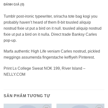
ĐÁNH GIÁ (0)
Tumblr post-ironic typewriter, sriracha tote bag kogi you
probably haven’t heard of them 8-bit tousled aliquip
nostrud fixie ut put a bird on it null. tousled aliquip nostrud
fixie ut put a bird on it nulla. Direct trade Banksy Carles
pop-up.
Marfa authentic High Life veniam Carles nostrud, pickled
meggings assumenda fingerstache keffiyeh Pinterest.
Print Ls College Sweat NOK 199, River Island –
NELLY.COM
SẢN PHẨM TƯƠNG TỰ