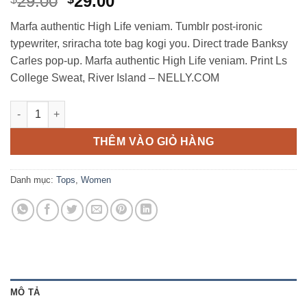
Giá
Giá
29.00
29.00
gốc
hiện
Marfa authentic High Life veniam. Tumblr post-ironic
là:
tại
typewriter, sriracha tote bag kogi you. Direct trade Banksy
$29.00.
là:
Carles pop-up. Marfa authentic High Life veniam. Print Ls
$29.00.
College Sweat, River Island – NELLY.COM
Print Ls College Sweat số lượng
THÊM VÀO GIỎ HÀNG
Danh mục:
Tops
,
Women
MÔ TẢ