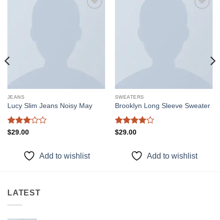
Add to
Add to
wishlist
wishlist
JEANS
SWEATERS
Lucy Slim Jeans Noisy May
Brooklyn Long Sleeve Sweater
Được
Được
$
29.00
$
29.00
xếp
xếp hạng
hạng
3
4
5 sao
5 sao
Add to wishlist
Add to wishlist
LATEST